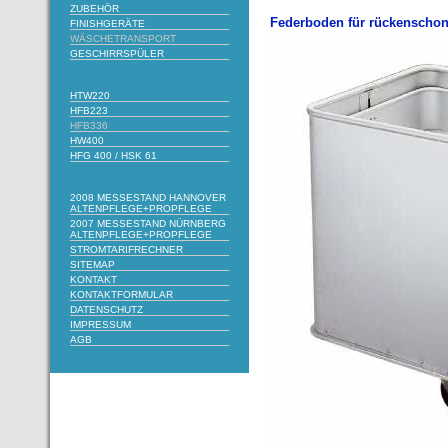
ZUBEHÖR
Federboden für rückenschon
FINISHGERÄTE
WÄSCHETRANSPORT
GESCHIRRSPÜLER
HTW220
HFB223
HFB336
HW400
HFG 400 / HSK 61
2008 MESSESTAND HANNOVER
ALTENPFLEGE+PROPFLEGE
2007 MESSESTAND NÜRNBERG
ALTENPFLEGE+PROPFLEGE
STROMTARIFRECHNER
SITEMAP
KONTAKT
KONTAKTFORMULAR
DATENSCHUTZ
IMPRESSUM
AGB