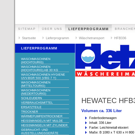
SITEMAP
ÜBER UNS
LIEFERPROGRAMM
BRANCHE
Startseite
Lieferprogramm
Wäschetransport
HFB336
LIEFERPROGRAMM
WASCHMASCHINEN
(HOCHTOURIG)
WASCHMASCHINEN
(HOCHTOURIG) AB 30 KG
WASCHMASCHINEN HYGIENE
UVV-BGR 500 (VBG 7 Y)
WASCHMASCHINEN
(MITTELTOURIG)
WASCHMASCHINEN
(NIEDERTOURIG)
SCHLEUDERN
HEWATEC HFB
VERBRAUCHSMITTEL
ERSATZTEILE
Volumen ca. 336 Liter
TROCKNER
WÄRMEPUMPENTROCKNER
Federbodenwagen
HEISSMANGELN MIT MULDE
Inhalt: 336 Liter
HEISSMANGELN MIT ZYLINDER
Farbe: Leichtmetall eloxiert
GEBRAUCHT- UND
Maße: B 1080 x T 630 x H 80
AUSSTELLUNGSGERÄTE