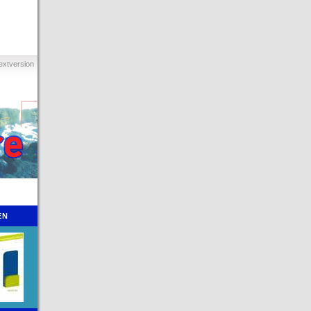
extversion
EN