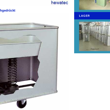
chgedrückt
LAGER