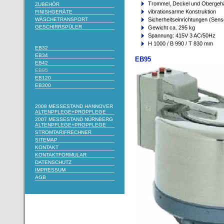
Trommel, Deckel und Obergehä
ZUBEHÖR
vibrationsarme Konstruktion
FINISHGERÄTE
WÄSCHETRANSPORT
Sicherheitseinrichtungen (Sen
GESCHIRRSPÜLER
Gewicht ca. 295 kg
Spannung: 415V 3 AC/50Hz
H 1000 / B 990 / T 830 mm
EB32
EB34
EB95
EB42
EB95
EB120
EB300
2008 MESSESTAND HANNOVER
ALTENPFLEGE+PROPFLEGE
2007 MESSESTAND NÜRNBERG
ALTENPFLEGE+PROPFLEGE
STROMTARIFRECHNER
SITEMAP
KONTAKT
KONTAKTFORMULAR
DATENSCHUTZ
IMPRESSUM
AGB