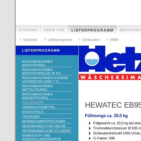
SITEMAP
ÜBER UNS
LIEFERPROGRAMM
BRANCHE
Startseite
Lieferprogramm
Schleudern
EB95
LIEFERPROGRAMM
WASCHMASCHINEN
(HOCHTOURIG)
WASCHMASCHINEN
(HOCHTOURIG) AB 30 KG
WASCHMASCHINEN HYGIENE
UVV-BGR 500 (VBG 7 Y)
WASCHMASCHINEN
(MITTELTOURIG)
WASCHMASCHINEN
(NIEDERTOURIG)
SCHLEUDERN
HEWATEC EB9
VERBRAUCHSMITTEL
ERSATZTEILE
Füllmenge ca. 20,0 kg
TROCKNER
WÄRMEPUMPENTROCKNER
Füllgewicht ca. 20,0 kg bei ei
HEISSMANGELN MIT MULDE
Trommeldurchmesser Ø 635 
HEISSMANGELN MIT ZYLINDER
Schleuderdrehzahl 1450 U/min,
GEBRAUCHT- UND
G-Faktor: 696
AUSSTELLUNGSGERÄTE