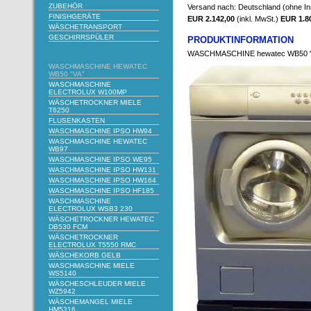
ZUBEHÖR
Versand nach: Deutschland (ohne In
FINISHGERÄTE
EUR 2.142,00
(inkl. MwSt.)
EUR 1.8
WÄSCHETRANSPORT
GESCHIRRSPÜLER
PRODUKTINFORMATION
WASCHMASCHINE hewatec WB50 
WASCHMASCHINE HEWATEC
WB50 "VA"
WASCHMASCHINE
ELECTROLUX W100MP
WÄSCHETROCKNER MIELE
T6250
FLUSENKASTEN
WASCHMASCHINE IPSO HW94
WASCHMASCHINE HEWATEC
WB97
WASCHMASCHINE IPSO WE95
WASCHMASCHINE IPSO HW131
WASCHMASCHINE IPSO HW164
WASCHMASCHINE IPSO HF185
WASCHMASCHINE
ELECTROLUX WSB3 230
WÄSCHETROCKNER HEWATEC
DB530 FCM
WÄSCHETROCKNER
ELECTROLUX T5550 RMC
WÄSCHEKORB GELB
WASCHMASCHINE MIELE
WS5140
WÄSCHESCHLEUDER MIELE
WZ5942
WÄSCHEMANGEL MIELE
HM5316