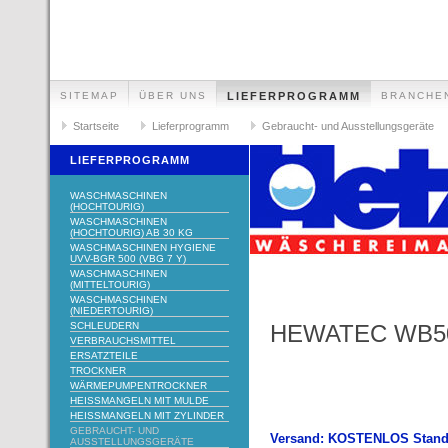
SITEMAP
ÜBER UNS
LIEFERPROGRAMM
BRANCHE
Startseite
Lieferprogramm
Gebraucht- und Ausstellungsgeräte
LIEFERPROGRAMM
WASCHMASCHINEN
(HOCHTOURIG)
WASCHMASCHINEN
(HOCHTOURIG) AB 30 KG
WASCHMASCHINEN HYGIENE
UVV-BGR 500 (VBG 7 Y)
WASCHMASCHINEN
(MITTELTOURIG)
WASCHMASCHINEN
(NIEDERTOURIG)
SCHLEUDERN
HEWATEC WB50
VERBRAUCHSMITTEL
ERSATZTEILE
TROCKNER
WÄRMEPUMPENTROCKNER
HEISSMANGELN MIT MULDE
HEISSMANGELN MIT ZYLINDER
GEBRAUCHT- UND
Versand: KOSTENLOS Stand
AUSSTELLUNGSGERÄTE