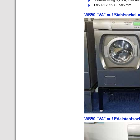
Elektroheizung 3,2 kW, 230-4
H 850 / B 595 / T 585 mm
WB50 "VA" auf Stahlsockel
WB50 "VA" auf Edelstahlsoc