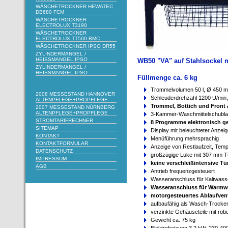
WÄSCHETROCKNER HEWATEC
DB680 FCM
WÄSCHETROCKNER
ELECTROLUX T3190
WÄSCHETROCKNER
ELECTROLUX TT500 RMC
WÄSCHETROCKNER IPSO DR55
ZYLINDERMANGEL /
HEISSMANGEL IPSO
WB50 "VA" auf Stahlsockel m
ZYLINDERMANGEL /
HEISSMANGEL IPSO
Füllmenge ca. 6 kg
Trommelvolumen 50 l, Ø 450 
2008 MESSESTAND HANNOVER
Schleuderdrehzahl 1200 U/min
ALTENPFLEGE+PROPFLEGE
Trommel, Bottich und Front 
2007 MESSESTAND NÜRNBERG
ALTENPFLEGE+PROPFLEGE
3-Kammer-Waschmittelschubl
STROMTARIFRECHNER
8 Programme elektronisch ge
SITEMAP
Display mit beleuchteter Anze
KONTAKT
Menüführung mehrsprachig
KONTAKTFORMULAR
Anzeige von Restlaufzeit, Te
DATENSCHUTZ
großzügige Luke mit 307 mm Tür
IMPRESSUM
keine verschleißintensive T
AGB
Antrieb frequenzgesteuert
Wasseranschluss für Kaltwass
Wasseranschluss für Warmw
motorgesteuertes Ablaufvent
aufbaufähig als Wasch-Trocke
verzinkte Gehäuseteile mit robu
Gewicht ca. 75 kg