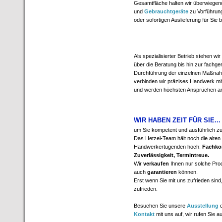
Gesamtfläche halten wir überwiegen
und
Gebrauchtgeräte
zu Vorführun
oder sofortigen Auslieferung für Sie b
Als spezialisierter Betrieb stehen wi
über die Beratung bis hin zur fachge
Durchführung der einzelnen Maßna
verbinden wir präzises Handwerk mi
und werden höchsten Ansprüchen an 
WIR HABEN ZEIT FÜR SIE...
um Sie kompetent und ausführlich zu
Das Hetzel-Team hält noch die alten
Handwerkertugenden hoch:
Fachkom
Zuverlässigkeit, Termintreue.
Wir
verkaufen
Ihnen nur solche Produ
auch
garantieren
können.
Erst wenn Sie mit uns zufrieden sind
zufrieden.
Besuchen Sie unsere
Ausstellung
o
Kontakt
mit uns auf, wir rufen Sie 