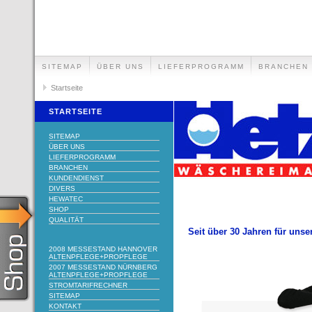
SITEMAP
ÜBER UNS
LIEFERPROGRAMM
BRANCHEN
Startseite
STARTSEITE
SITEMAP
ÜBER UNS
LIEFERPROGRAMM
BRANCHEN
KUNDENDIENST
DIVERS
HEWATEC
SHOP
QUALITÄT
Seit über 30 Jahren für unse
2008 MESSESTAND HANNOVER
ALTENPFLEGE+PROPFLEGE
2007 MESSESTAND NÜRNBERG
ALTENPFLEGE+PROPFLEGE
STROMTARIFRECHNER
SITEMAP
KONTAKT